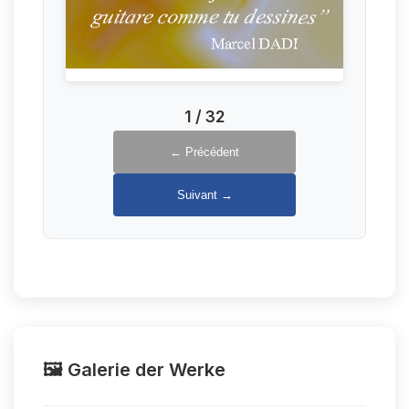
1
/
32
← Précédent
Suivant →
🖼️ Galerie der Werke