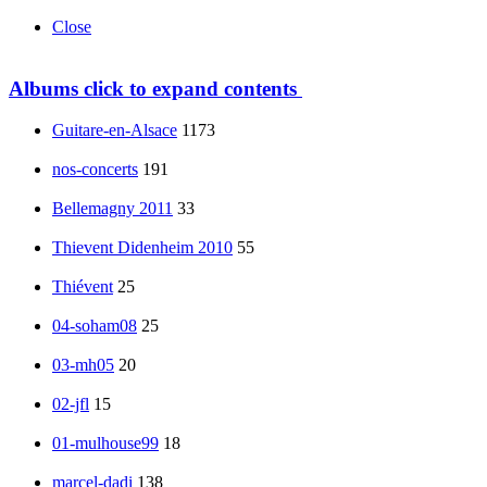
Close
Albums
click to expand contents
Guitare-en-Alsace
1173
nos-concerts
191
Bellemagny 2011
33
Thievent Didenheim 2010
55
Thiévent
25
04-soham08
25
03-mh05
20
02-jfl
15
01-mulhouse99
18
marcel-dadi
138