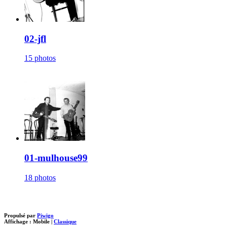
02-jfl
15 photos
01-mulhouse99
18 photos
Propulsé par
Piwigo
Affichage :
Mobile
|
Classique