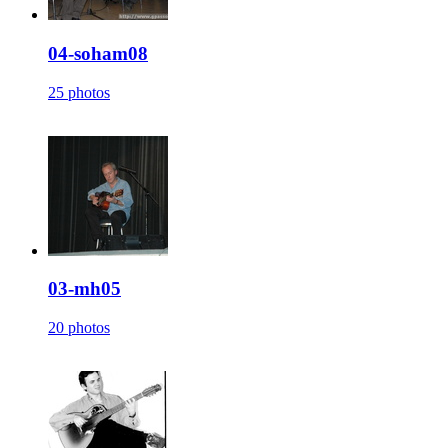
04-soham08
25 photos
03-mh05
20 photos