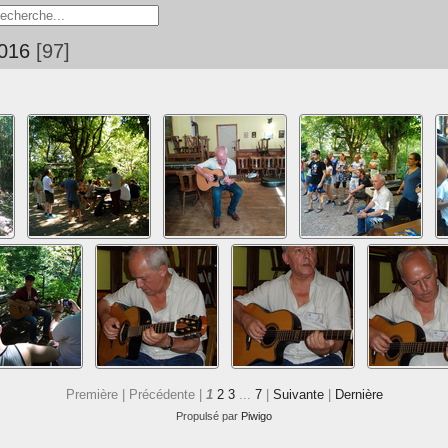
2016
97
Première |
Précédente |
1
2
3
...
7
|
Suivante
|
Dernière
Propulsé par
Piwigo