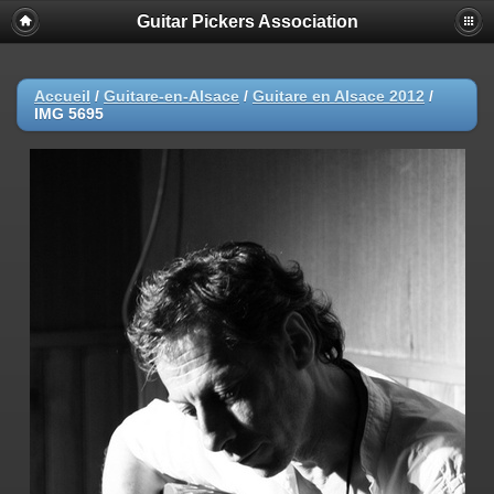
Guitar Pickers Association
Accueil
/
Guitare-en-Alsace
/
Guitare en Alsace 2012
/
IMG 5695