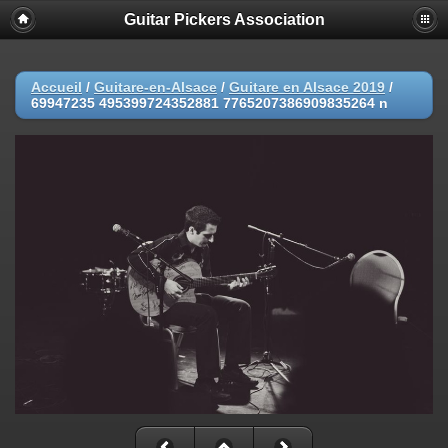
Guitar Pickers Association
Accueil
/
Guitare-en-Alsace
/
Guitare en Alsace 2019
/
69947235 495399724352881 7765207386909835264 n