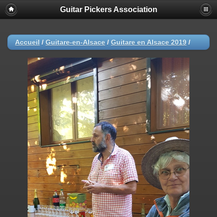
Guitar Pickers Association
Accueil
/
Guitare-en-Alsace
/
Guitare en Alsace 2019
/