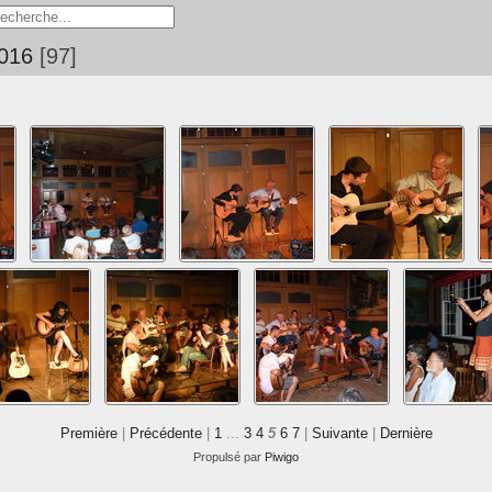
2016
97
Première
|
Précédente
|
1
...
3
4
5
6
7
|
Suivante
|
Dernière
Propulsé par
Piwigo