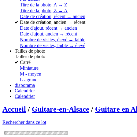
Titre de la photo, A → Z
Titre de la photo, Z → A
Date de création, récent → ancien
✔
Date de création, ancien → récent
Date d'ajout, récent → ancien
Date d'ajout, ancien → récent
Nombre de visites, élevé → faible
Nombre de visites, faible → élevé
Tailles de photo
Tailles de photo
✔
Carré
Miniature
M - moyen
L - grand
diaporama
Calendrier
Calendrier
Accueil
/
Guitare-en-Alsace
/
Guitare en A
Rechercher dans ce lot