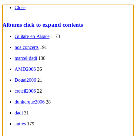
Close
Albums
click to expand contents
Guitare-en-Alsace
1173
nos-concerts
191
marcel-dadi
138
AMD2006
36
Douai2006
21
creteil2006
22
dunkerque2006
28
dadi
31
autres
179