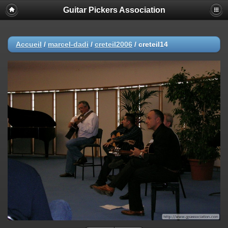
Guitar Pickers Association
Accueil
/
marcel-dadi
/
creteil2006
/
creteil14